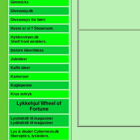
Gimmicks
Giveaway.dk
Giveaways for børn
Hvem er vi ? Showroom
Hyldesvirper.dk
Shelf front wroblers.
Instore ideer/ideas
Juleideer
Kaffe ideer
Kameraer
Kuglepenne
K
rus m/tryk
Lykkehjul Wheel of
Fortune
Lys
indstik
til magasiner
Lyd
indstik
til magasiner
Lys & dioder Cyberneon.dk
fiberoptics, lysledere.