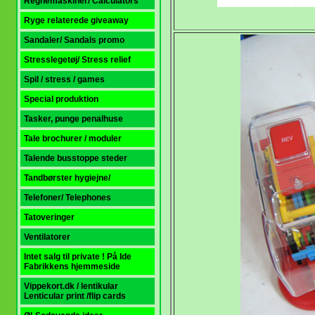
Regnemaskiner/ Calculators
Ryge relaterede giveaway
Sandaler/ Sandals promo
Stresslegetøj/ Stress relief
Spil / stress / games
Special produktion
Tasker, punge penalhuse
Tale brochurer / moduler
Talende busstoppe steder
Tandbørster hygiejne/
Telefoner/ Telephones
Tatoveringer
Ventilatorer
Intet salg til private ! På Ide
Fabrikkens hjemmeside
Vippekort.dk / lentikular
Lenticular print
/flip cards