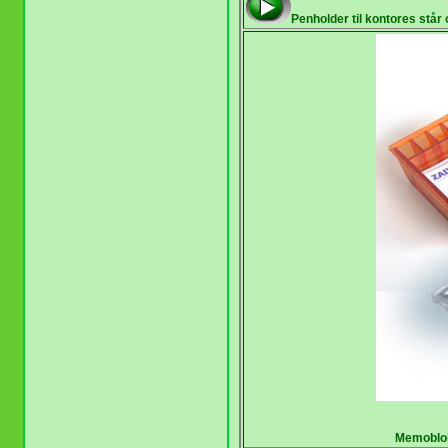
Penholder til kontores stå
Memoblok