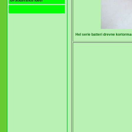
Øl-Sodavands ideer
Hel serie batteri drevne kortorm