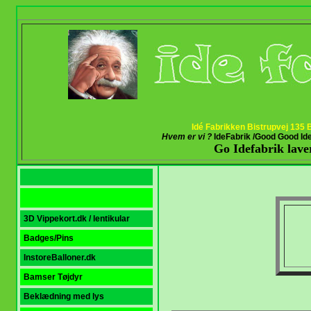
Idé Fabrikken Bistrupvej 135
Hvem er vi ?
IdeFabrik /Good Good Id
Go Idefabrik laver
S
3D Vippekort.dk / lentikular
Badges/Pins
InstoreBalloner.dk
Bamser Tøjdyr
Beklædning med lys