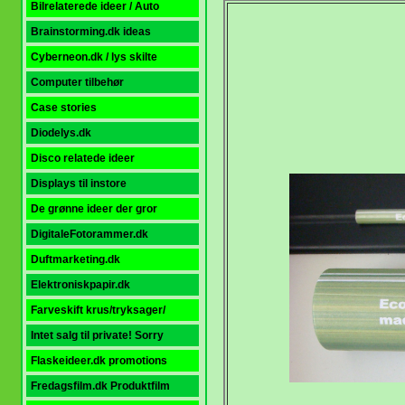
Bilrelaterede ideer / Auto
Brainstorming.dk ideas
Cyberneon.dk / lys skilte
Computer tilbehør
Case stories
Diodelys.dk
Disco relatede ideer
Displays til instore
De grønne ideer der gror
DigitaleFotorammer.dk
Duftmarketing.dk
Elektroniskpapir.dk
Farveskift krus/tryksager/
Intet salg til private! Sorry
Flaskeideer.dk promotions
Fredagsfilm.dk Produktfilm