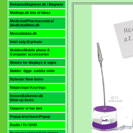
ReklameMagneter.dk / Magnets
Mailings.dk
lots of ideas
Medicinal/Pharmaceutica
l
MedicinalIdeer.dk
Memoblokke.dk
Intet salg til private
Mobilos/Mobile phone &
Computer accessories
Motors for displays & signs
Møbler -ligge -sække
stole
Nyheder New items
Nøgleringe/ Keyrings
InstoreBallonner.dk
Blow up items
Opgaver vi har løst
Popup brochurer/Popup
Radio / Tv / DVD