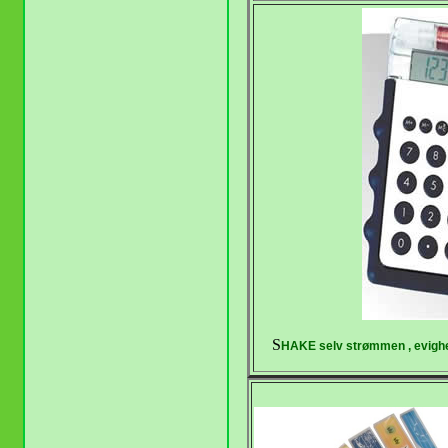
S
HAKE selv strømmen , evigheds