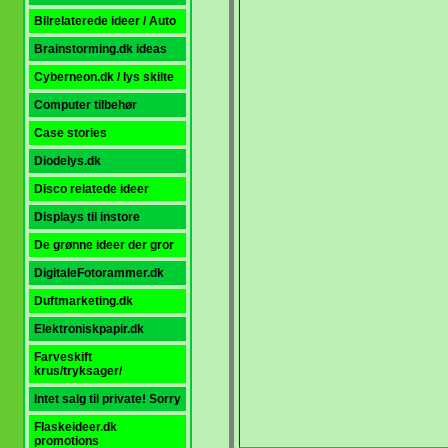
Bilrelaterede ideer / Auto
Brainstorming.dk ideas
Cyberneon.dk / lys skilte
Computer tilbehør
Case stories
Diodelys.dk
Disco relatede ideer
Displays til instore
De grønne ideer der gror
DigitaleFotorammer.dk
Duftmarketing.dk
Elektroniskpapir.dk
Farveskift
krus/tryksager/
Intet salg til private! Sorry
Flaskeideer.dk
promotions