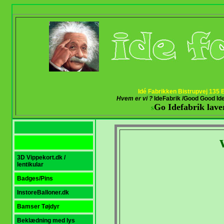
Idé Fabrikken Bistrupvej 135
Hvem er vi ?
IdeFabrik /Good Good Id
Go Idefabrik laver
S
3D Vippekort.dk /
lentikular
Badges/Pins
InstoreBalloner.dk
Bamser Tøjdyr
Beklædning med lys