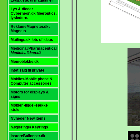
Lyd
indstik
til magasiner
Lys & dioder
Cyberneon.dk fiberoptics,
lysledere.
ReklameMagneter.dk /
Magnets
Mailings.dk
lots of ideas
Medicinal/Pharmaceutica
l
MedicinalIdeer.dk
Memoblokke.dk
Intet salg til private
Mobilos/Mobile phone &
Computer accessories
Motors for displays &
signs
Møbler -ligge -sække
stole
Nyheder New items
Nøgleringe/ Keyrings
InstoreBallonner.dk