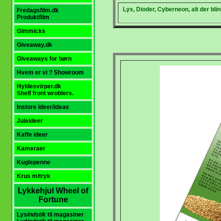
Lys, Dioder, Cyberneon, alt der blin
Fredagsfilm.dk
Produktfilm
Gimmicks
Giveaway.dk
Giveaways for børn
Hvem er vi ? Showroom
Hyldesvirper.dk
Shelf front wroblers.
Instore ideer/ideas
Juleideer
Kaffe ideer
Kameraer
Kuglepenne
K
rus m/tryk
Lykkehjul Wheel of
Fortune
Lys
indstik
til magasiner