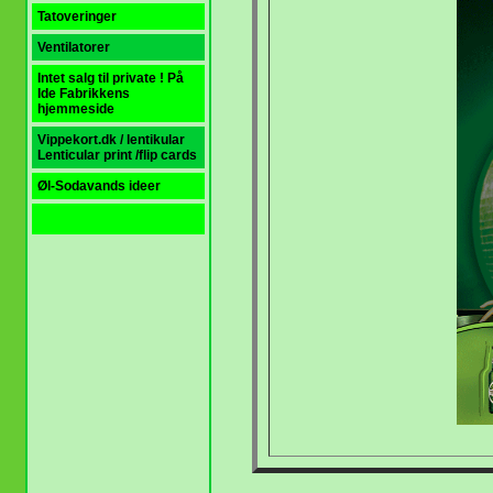
Tatoveringer
Ventilatorer
Intet salg til private ! På
Ide Fabrikkens
hjemmeside
Vippekort.dk / lentikular
Lenticular print
/flip cards
Øl-Sodavands ideer