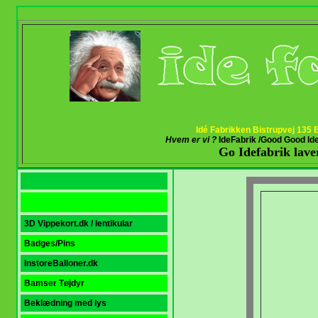
Idé Fabrikken Bistrupvej 135
Hvem er vi ?
IdeFabrik /Good Good Id
Go Idefabrik laver
S
3D Vippekort.dk / lentikular
Badges/Pins
InstoreBalloner.dk
Bamser Tøjdyr
Beklædning med lys