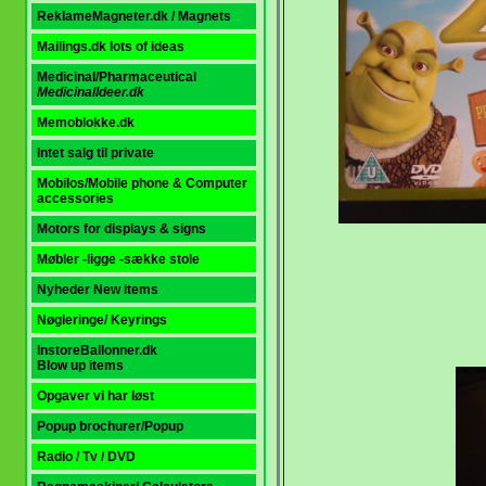
ReklameMagneter.dk / Magnets
Mailings.dk
lots of ideas
Medicinal/Pharmaceutica
l
MedicinalIdeer.dk
Memoblokke.dk
Intet salg til private
Mobilos/Mobile phone & Computer
accessories
Motors for displays & signs
Møbler -ligge -sække
stole
Nyheder New items
Nøgleringe/ Keyrings
InstoreBallonner.dk
Blow up items
Opgaver vi har løst
Popup brochurer/Popup
Radio / Tv / DVD