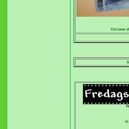
Cd cover d
S
F
Vi