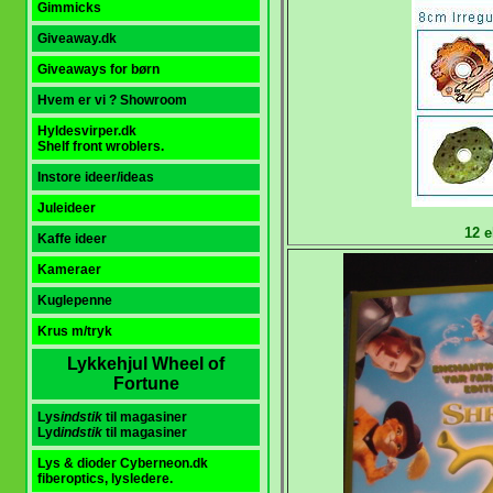
Gimmicks
Giveaway.dk
Giveaways for børn
Hvem er vi ? Showroom
Hyldesvirper.dk
Shelf front wroblers.
Instore ideer/ideas
Juleideer
12 e
Kaffe ideer
Kameraer
Kuglepenne
K
rus m/tryk
Lykkehjul Wheel of
Fortune
Lys
indstik
til magasiner
Lyd
indstik
til magasiner
Lys & dioder Cyberneon.dk
fiberoptics, lysledere.