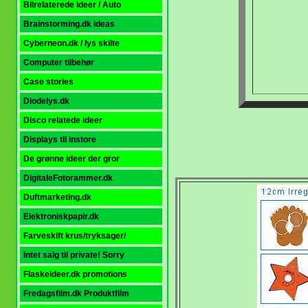
Bilrelaterede ideer / Auto
Brainstorming.dk ideas
Cyberneon.dk / lys skilte
Computer tilbehør
Case stories
Diodelys.dk
Disco relatede ideer
Displays til instore
De grønne ideer der gror
DigitaleFotorammer.dk
Duftmarketing.dk
Elektroniskpapir.dk
Farveskift krus/tryksager/
Intet salg til private! Sorry
Flaskeideer.dk promotions
Fredagsfilm.dk Produktfilm