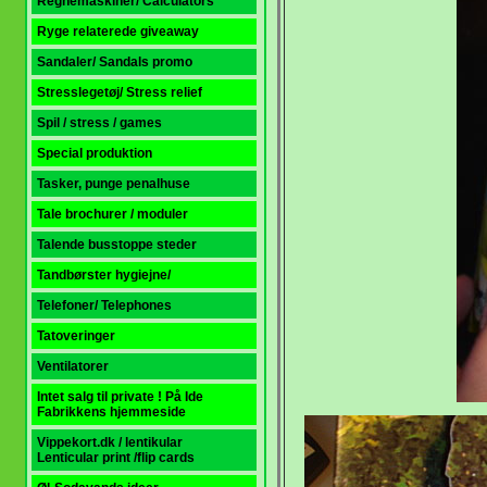
Regnemaskiner/ Calculators
Ryge relaterede giveaway
Sandaler/ Sandals promo
Stresslegetøj/ Stress relief
Spil / stress / games
Special produktion
Tasker, punge penalhuse
Tale brochurer / moduler
Talende busstoppe steder
Tandbørster hygiejne/
Telefoner/ Telephones
Tatoveringer
Ventilatorer
Intet salg til private ! På Ide
Fabrikkens hjemmeside
Vippekort.dk / lentikular
Lenticular print
/flip cards