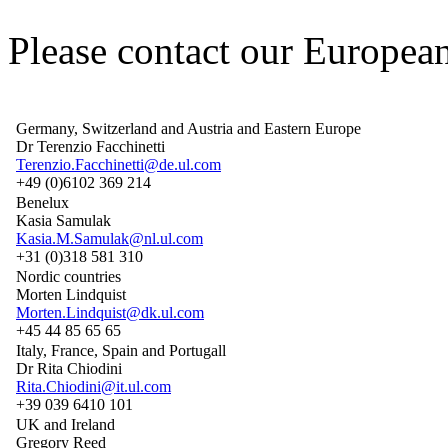
Please contact our European
Germany, Switzerland and Austria and Eastern Europe
Dr Terenzio Facchinetti
Terenzio.Facchinetti@de.ul.com
+49 (0)6102 369 214
Benelux
Kasia Samulak
Kasia.M.Samulak@nl.ul.com
+31 (0)318 581 310
Nordic countries
Morten Lindquist
Morten.Lindquist@dk.ul.com
+45 44 85 65 65
Italy, France, Spain and Portugall
Dr Rita Chiodini
Rita.Chiodini@it.ul.com
+39 039 6410 101
UK and Ireland
Gregory Reed