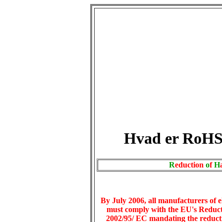
Hvad er RoH
R
eduction
o
f
H
By July 2006, all manufacturers of e
must comply with the EU's Reduct
2002/95/ EC mandating the reducti